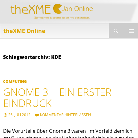
Suchen
theXME Online
ZUM
INHALT
PRIMÄR
SPRINGEN
MENÜ
Schlagwortarchiv: KDE
COMPUTING
GNOME 3 – EIN ERSTER
EINDRUCK
26. JULI 2012
KOMMENTAR HINTERLASSEN
Die Vorurteile über Gnome 3 waren im Vorfeld ziemlich