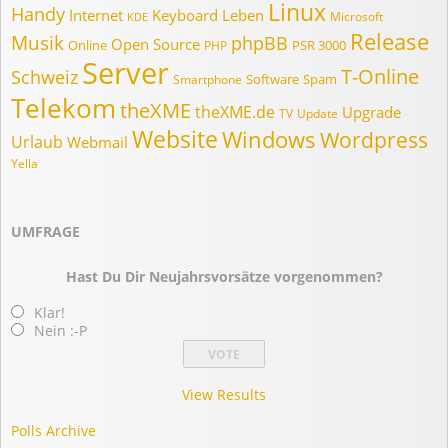
Linux
Handy
Internet
Keyboard
Leben
Microsoft
KDE
Release
Musik
phpBB
Open Source
Online
PSR 3000
PHP
Server
T-Online
Schweiz
Software
Spam
Smartphone
Telekom
theXME
theXME.de
Upgrade
TV
Update
Website
Windows
Wordpress
Urlaub
Webmail
Yella
UMFRAGE
Hast Du Dir Neujahrsvorsätze vorgenommen?
Klar!
Nein :-P
View Results
Polls Archive