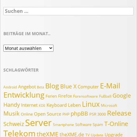
Suchen
nach:
BEITRÄGE IM MONAT..
Beiträge
im
Monat..
SCHLAGWÖRTER
E-Mail
Blog
Blue X
Angebot
Computer
Android
Beta
Entwicklung
Google
Firefox
Ferien
Forensoftware
Fußball
Linux
Handy
Internet
Keyboard
Leben
Microsoft
KDE
Release
Musik
phpBB
Open Source
Online
PSR 3000
PHP
Server
T-Online
Schweiz
Software
Spam
Smartphone
Telekom
theXME
theXME.de
Upgrade
TV
Update