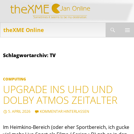
Suchen
theXME Online
ZUM
INHALT
PRIMÄR
SPRINGEN
MENÜ
Schlagwortarchiv: TV
COMPUTING
UPGRADE INS UHD UND
DOLBY ATMOS ZEITALTER
5. APRIL 2026
KOMMENTAR HINTERLASSEN
Im Heimkino-Bereich (oder eher Sportbereich, ich gucke