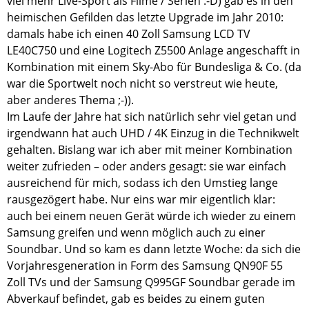
viel mehr Live-Sport als Filme / Serien :-D) gab es in den
heimischen Gefilden das letzte Upgrade im Jahr 2010:
damals habe ich einen 40 Zoll Samsung LCD TV
LE40C750 und eine Logitech Z5500 Anlage angeschafft in
Kombination mit einem Sky-Abo für Bundesliga & Co. (da
war die Sportwelt noch nicht so verstreut wie heute,
aber anderes Thema ;-)).
Im Laufe der Jahre hat sich natürlich sehr viel getan und
irgendwann hat auch UHD / 4K Einzug in die Technikwelt
gehalten. Bislang war ich aber mit meiner Kombination
weiter zufrieden – oder anders gesagt: sie war einfach
ausreichend für mich, sodass ich den Umstieg lange
rausgezögert habe. Nur eins war mir eigentlich klar:
auch bei einem neuen Gerät würde ich wieder zu einem
Samsung greifen und wenn möglich auch zu einer
Soundbar. Und so kam es dann letzte Woche: da sich die
Vorjahresgeneration in Form des Samsung QN90F 55
Zoll TVs und der Samsung Q995GF Soundbar gerade im
Abverkauf befindet, gab es beides zu einem guten