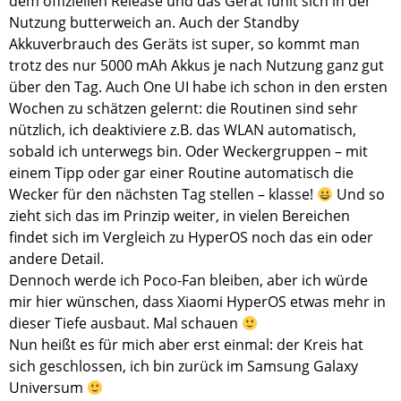
dem offiziellen Release und das Gerät fühlt sich in der
Nutzung butterweich an. Auch der Standby
Akkuverbrauch des Geräts ist super, so kommt man
trotz des nur 5000 mAh Akkus je nach Nutzung ganz gut
über den Tag. Auch One UI habe ich schon in den ersten
Wochen zu schätzen gelernt: die Routinen sind sehr
nützlich, ich deaktiviere z.B. das WLAN automatisch,
sobald ich unterwegs bin. Oder Weckergruppen – mit
einem Tipp oder gar einer Routine automatisch die
Wecker für den nächsten Tag stellen – klasse!
Und so
zieht sich das im Prinzip weiter, in vielen Bereichen
findet sich im Vergleich zu HyperOS noch das ein oder
andere Detail.
Dennoch werde ich Poco-Fan bleiben, aber ich würde
mir hier wünschen, dass Xiaomi HyperOS etwas mehr in
dieser Tiefe ausbaut. Mal schauen
Nun heißt es für mich aber erst einmal: der Kreis hat
sich geschlossen, ich bin zurück im Samsung Galaxy
Universum