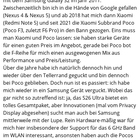
mit dem Samsung Galaxy S2 im Jahr 2011.
Zwischenzeitlich bin ich in die Hände von Google gefallen
(Nexus 4 & Nexus 5) und ab 2018 hat mich dann Xiaomi
(Redmi Note 5) und seit 2021 die Xiaomi Subbrand Poco
(Poco F3, zuletzt F6 Pro) in den Bann gezogen. Eins muss
man Xiaomi und Poco lassen: sie haben starke Geräte
für einen guten Preis im Angebot, gerade bei Poco bot
die F-Reihe für mich einen ausgewogenen Mix aus
Performance und Preis/Leistung.
Über die Jahre habe ich natürlich dennoch hin und
wieder über den Tellerrand geguckt und bin dennoch
bei Poco geblieben. Doch nun ist es passiert: ich habe
mich wieder in ein Samsung Gerät verguckt. Wobei das
gar nicht so zutreffend ist: ja, das S26 Ultra bietet ein
tolles Gesamtpaket, aber Innovationen (mal vom Privacy
Display abgesehen) sucht man auch bei Samsung
mittlerweile mit der Lupe. Rein Hardware-mäßig war für
mich hier insbesondere der Support für das 6 GHz Band
im WLAN interessant, ansonsten haben auch die Pocos