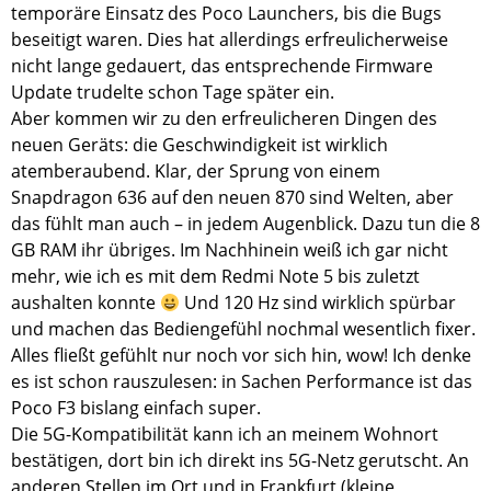
temporäre Einsatz des Poco Launchers, bis die Bugs
beseitigt waren. Dies hat allerdings erfreulicherweise
nicht lange gedauert, das entsprechende Firmware
Update trudelte schon Tage später ein.
Aber kommen wir zu den erfreulicheren Dingen des
neuen Geräts: die Geschwindigkeit ist wirklich
atemberaubend. Klar, der Sprung von einem
Snapdragon 636 auf den neuen 870 sind Welten, aber
das fühlt man auch – in jedem Augenblick. Dazu tun die 8
GB RAM ihr übriges. Im Nachhinein weiß ich gar nicht
mehr, wie ich es mit dem Redmi Note 5 bis zuletzt
aushalten konnte
Und 120 Hz sind wirklich spürbar
und machen das Bediengefühl nochmal wesentlich fixer.
Alles fließt gefühlt nur noch vor sich hin, wow! Ich denke
es ist schon rauszulesen: in Sachen Performance ist das
Poco F3 bislang einfach super.
Die 5G-Kompatibilität kann ich an meinem Wohnort
bestätigen, dort bin ich direkt ins 5G-Netz gerutscht. An
anderen Stellen im Ort und in Frankfurt (kleine