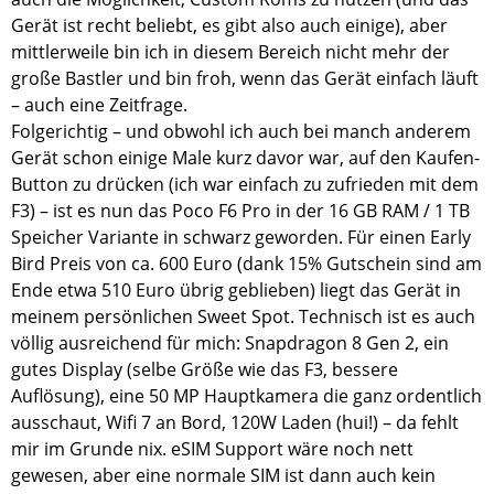
Gerät ist recht beliebt, es gibt also auch einige), aber
mittlerweile bin ich in diesem Bereich nicht mehr der
große Bastler und bin froh, wenn das Gerät einfach läuft
– auch eine Zeitfrage.
Folgerichtig – und obwohl ich auch bei manch anderem
Gerät schon einige Male kurz davor war, auf den Kaufen-
Button zu drücken (ich war einfach zu zufrieden mit dem
F3) – ist es nun das Poco F6 Pro in der 16 GB RAM / 1 TB
Speicher Variante in schwarz geworden. Für einen Early
Bird Preis von ca. 600 Euro (dank 15% Gutschein sind am
Ende etwa 510 Euro übrig geblieben) liegt das Gerät in
meinem persönlichen Sweet Spot. Technisch ist es auch
völlig ausreichend für mich: Snapdragon 8 Gen 2, ein
gutes Display (selbe Größe wie das F3, bessere
Auflösung), eine 50 MP Hauptkamera die ganz ordentlich
ausschaut, Wifi 7 an Bord, 120W Laden (hui!) – da fehlt
mir im Grunde nix. eSIM Support wäre noch nett
gewesen, aber eine normale SIM ist dann auch kein