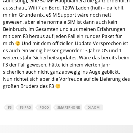
Auflösung), eine 50 MP Hauptkamera die ganz ordentlich
ausschaut, Wifi 7 an Bord, 120W Laden (hui!) – da fehlt
mir im Grunde nix. eSIM Support wäre noch nett
gewesen, aber eine normale SIM ist dann auch kein
Beinbruch. Im Gesamten und aus meinen Erfahrungen
mit dem F3 heraus auf jeden Fall ein rundes Paket für
mich
Und mit dem offiziellen Update-Versprechen ist
es auch ein wenig besser geworden: 3 Jahre OS und 1
weiteres Jahr Sicherheitsupdates. Wäre das bereits beim
F3 der Fall gewesen, hätte ich einem vierten Jahr
sicherlich auch nicht ganz abwegig ins Auge geblickt.
Nun richtet sich aber die Vorfreude auf die Lieferung des
großen Bruders des F3
F3
F6 PRO
POCO
SMARTPHONE
XIAOMI