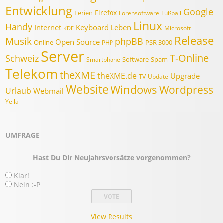
Entwicklung
Google
Firefox
Ferien
Forensoftware
Fußball
Linux
Handy
Internet
Keyboard
Leben
Microsoft
KDE
Release
Musik
phpBB
Open Source
Online
PSR 3000
PHP
Server
T-Online
Schweiz
Software
Spam
Smartphone
Telekom
theXME
theXME.de
Upgrade
TV
Update
Website
Windows
Wordpress
Urlaub
Webmail
Yella
UMFRAGE
Hast Du Dir Neujahrsvorsätze vorgenommen?
Klar!
Nein :-P
View Results