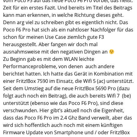
vom Poco F3 auf das neue Poco F6 Pro vorbei, das heißt:
Zeit für ein erstes Fazit. Und bereits im Titel des Beitrags
kann man erkennen, in welche Richtung dieses geht.
Denn arg viel zu schreiben gibt es eigentlich nicht. Das
Poco F6 Pro hat sich als ein nahtloser Nachfolger für das
schon für meinen Use Case ziemlich gute F3
herausgestellt. Aber fangen wir doch mal
ausnahmsweise mit den negativen Dingen an
Zu Beginn gab es mit dem WLAN leichte
Performanceprobleme, von denen auch andere
berichtet hatten. Ich hatte das Gerät in Kombination mit
einer Fritz!Box 7590 im Einsatz, die Wifi 5 (ac) unterstützt.
Seit dem Umstieg auf die neue Fritz!Box 5690 Pro (dazu
folgt auch noch ein Beitrag), die auch bereits Wifi 7 (be)
unterstützt (ebenso wie das Poco F6 Pro), sind diese
verschwunden. Hier gibt’s aktuell noch die Eigenheit,
dass das Poco F6 Pro im 2.4 Ghz Band verweilt, aber das
wird sich hoffentlich auch noch mit einem künftigen
Firmware Update von Smartphone und / oder Fritz!Box