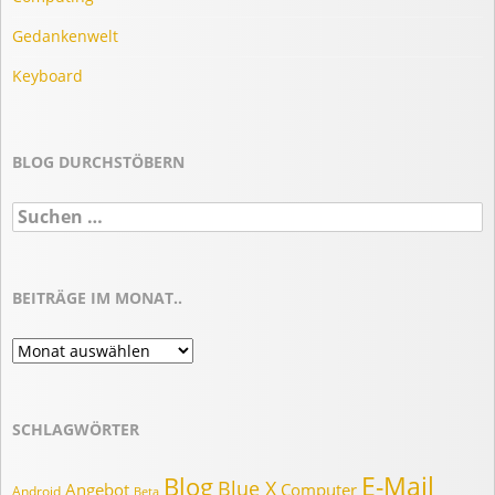
Gedankenwelt
Keyboard
BLOG DURCHSTÖBERN
Suchen
nach:
BEITRÄGE IM MONAT..
Beiträge
im
Monat..
SCHLAGWÖRTER
E-Mail
Blog
Blue X
Angebot
Computer
Android
Beta