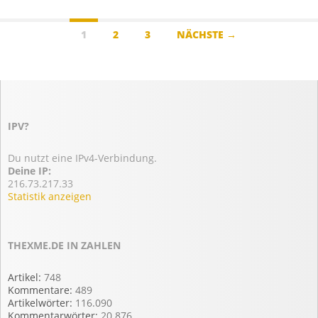
Beitragsnavigation
1
2
3
NÄCHSTE →
IPV?
Du nutzt eine IPv4-Verbindung.
Deine IP:
216.73.217.33
Statistik anzeigen
THEXME.DE IN ZAHLEN
Artikel:
748
Kommentare:
489
Artikelwörter:
116.090
Kommentarwörter:
20.876