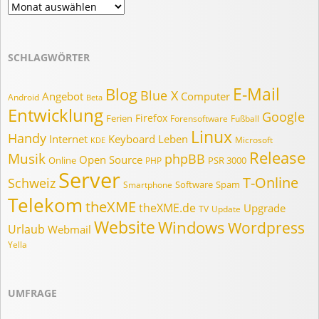
Beiträge
im
Monat..
SCHLAGWÖRTER
E-Mail
Blog
Blue X
Angebot
Computer
Android
Beta
Entwicklung
Google
Firefox
Ferien
Forensoftware
Fußball
Linux
Handy
Internet
Keyboard
Leben
Microsoft
KDE
Release
Musik
phpBB
Open Source
Online
PSR 3000
PHP
Server
T-Online
Schweiz
Software
Spam
Smartphone
Telekom
theXME
theXME.de
Upgrade
TV
Update
Website
Windows
Wordpress
Urlaub
Webmail
Yella
UMFRAGE