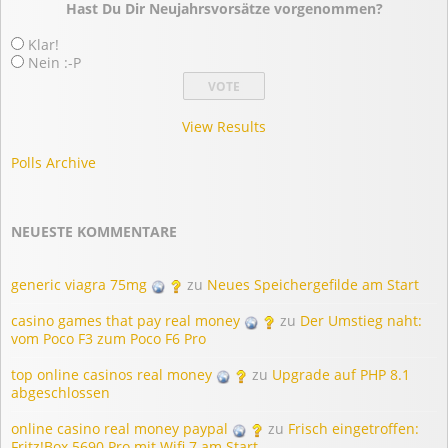
Hast Du Dir Neujahrsvorsätze vorgenommen?
Klar!
Nein :-P
View Results
Polls Archive
NEUESTE KOMMENTARE
generic viagra 75mg
zu
Neues Speichergefilde am Start
casino games that pay real money
zu
Der Umstieg naht:
vom Poco F3 zum Poco F6 Pro
top online casinos real money
zu
Upgrade auf PHP 8.1
abgeschlossen
online casino real money paypal
zu
Frisch eingetroffen:
Fritz!Box 5690 Pro mit Wifi 7 am Start