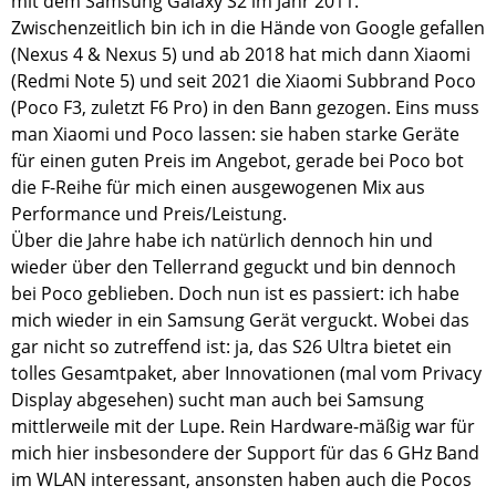
mit dem Samsung Galaxy S2 im Jahr 2011.
Zwischenzeitlich bin ich in die Hände von Google gefallen
(Nexus 4 & Nexus 5) und ab 2018 hat mich dann Xiaomi
(Redmi Note 5) und seit 2021 die Xiaomi Subbrand Poco
(Poco F3, zuletzt F6 Pro) in den Bann gezogen. Eins muss
man Xiaomi und Poco lassen: sie haben starke Geräte
für einen guten Preis im Angebot, gerade bei Poco bot
die F-Reihe für mich einen ausgewogenen Mix aus
Performance und Preis/Leistung.
Über die Jahre habe ich natürlich dennoch hin und
wieder über den Tellerrand geguckt und bin dennoch
bei Poco geblieben. Doch nun ist es passiert: ich habe
mich wieder in ein Samsung Gerät verguckt. Wobei das
gar nicht so zutreffend ist: ja, das S26 Ultra bietet ein
tolles Gesamtpaket, aber Innovationen (mal vom Privacy
Display abgesehen) sucht man auch bei Samsung
mittlerweile mit der Lupe. Rein Hardware-mäßig war für
mich hier insbesondere der Support für das 6 GHz Band
im WLAN interessant, ansonsten haben auch die Pocos