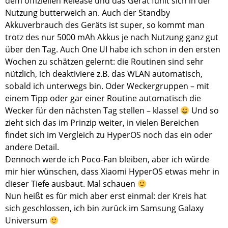
dem offiziellen Release und das Gerät fühlt sich in der
Nutzung butterweich an. Auch der Standby
Akkuverbrauch des Geräts ist super, so kommt man
trotz des nur 5000 mAh Akkus je nach Nutzung ganz gut
über den Tag. Auch One UI habe ich schon in den ersten
Wochen zu schätzen gelernt: die Routinen sind sehr
nützlich, ich deaktiviere z.B. das WLAN automatisch,
sobald ich unterwegs bin. Oder Weckergruppen – mit
einem Tipp oder gar einer Routine automatisch die
Wecker für den nächsten Tag stellen – klasse!
Und so
zieht sich das im Prinzip weiter, in vielen Bereichen
findet sich im Vergleich zu HyperOS noch das ein oder
andere Detail.
Dennoch werde ich Poco-Fan bleiben, aber ich würde
mir hier wünschen, dass Xiaomi HyperOS etwas mehr in
dieser Tiefe ausbaut. Mal schauen
Nun heißt es für mich aber erst einmal: der Kreis hat
sich geschlossen, ich bin zurück im Samsung Galaxy
Universum