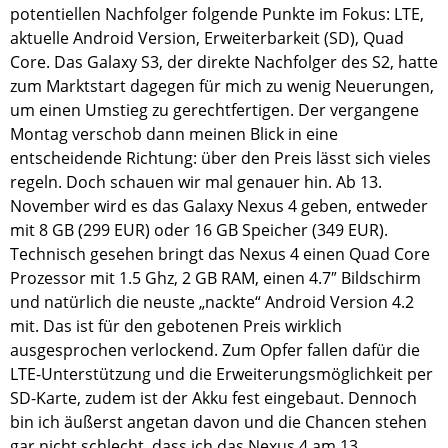
potentiellen Nachfolger folgende Punkte im Fokus: LTE,
aktuelle Android Version, Erweiterbarkeit (SD), Quad
Core. Das Galaxy S3, der direkte Nachfolger des S2, hatte
zum Marktstart dagegen für mich zu wenig Neuerungen,
um einen Umstieg zu gerechtfertigen. Der vergangene
Montag verschob dann meinen Blick in eine
entscheidende Richtung: über den Preis lässt sich vieles
regeln. Doch schauen wir mal genauer hin. Ab 13.
November wird es das Galaxy Nexus 4 geben, entweder
mit 8 GB (299 EUR) oder 16 GB Speicher (349 EUR).
Technisch gesehen bringt das Nexus 4 einen Quad Core
Prozessor mit 1.5 Ghz, 2 GB RAM, einen 4.7″ Bildschirm
und natürlich die neuste „nackte“ Android Version 4.2
mit. Das ist für den gebotenen Preis wirklich
ausgesprochen verlockend. Zum Opfer fallen dafür die
LTE-Unterstützung und die Erweiterungsmöglichkeit per
SD-Karte, zudem ist der Akku fest eingebaut. Dennoch
bin ich äußerst angetan davon und die Chancen stehen
gar nicht schlecht, dass ich das Nexus 4 am 13.