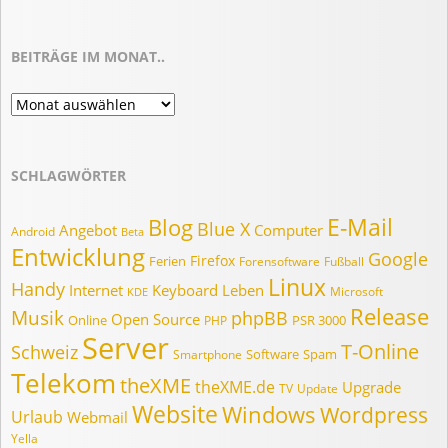
BEITRÄGE IM MONAT..
Beiträge
im
Monat..
SCHLAGWÖRTER
E-Mail
Blog
Blue X
Angebot
Computer
Android
Beta
Entwicklung
Google
Firefox
Ferien
Forensoftware
Fußball
Linux
Handy
Internet
Keyboard
Leben
Microsoft
KDE
Release
Musik
phpBB
Open Source
Online
PSR 3000
PHP
Server
T-Online
Schweiz
Software
Spam
Smartphone
Telekom
theXME
theXME.de
Upgrade
TV
Update
Website
Windows
Wordpress
Urlaub
Webmail
Yella