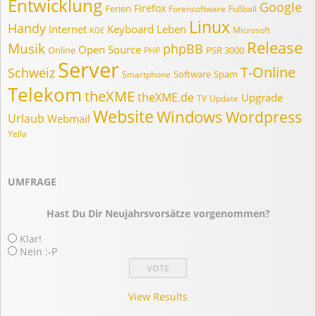
Entwicklung
Google
Firefox
Ferien
Forensoftware
Fußball
Linux
Handy
Internet
Keyboard
Leben
Microsoft
KDE
Release
Musik
phpBB
Open Source
Online
PSR 3000
PHP
Server
T-Online
Schweiz
Software
Spam
Smartphone
Telekom
theXME
theXME.de
Upgrade
TV
Update
Website
Windows
Wordpress
Urlaub
Webmail
Yella
UMFRAGE
Hast Du Dir Neujahrsvorsätze vorgenommen?
Klar!
Nein :-P
View Results