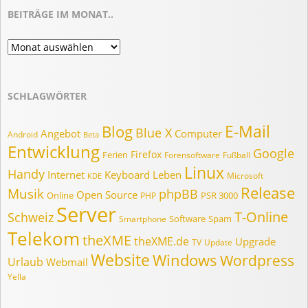
BEITRÄGE IM MONAT..
Beiträge
im
Monat..
SCHLAGWÖRTER
E-Mail
Blog
Blue X
Angebot
Computer
Android
Beta
Entwicklung
Google
Firefox
Ferien
Forensoftware
Fußball
Linux
Handy
Internet
Keyboard
Leben
Microsoft
KDE
Release
Musik
phpBB
Open Source
Online
PSR 3000
PHP
Server
T-Online
Schweiz
Software
Spam
Smartphone
Telekom
theXME
theXME.de
Upgrade
TV
Update
Website
Windows
Wordpress
Urlaub
Webmail
Yella