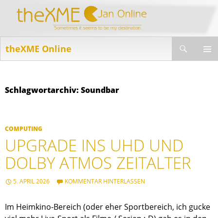
Suchen
theXME Online
ZUM
INHALT
PRIMÄR
SPRINGEN
MENÜ
Schlagwortarchiv: Soundbar
COMPUTING
UPGRADE INS UHD UND
DOLBY ATMOS ZEITALTER
5. APRIL 2026
KOMMENTAR HINTERLASSEN
Im Heimkino-Bereich (oder eher Sportbereich, ich gucke