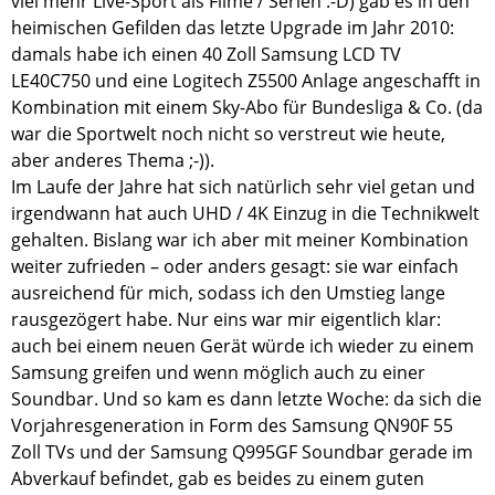
viel mehr Live-Sport als Filme / Serien :-D) gab es in den
heimischen Gefilden das letzte Upgrade im Jahr 2010:
damals habe ich einen 40 Zoll Samsung LCD TV
LE40C750 und eine Logitech Z5500 Anlage angeschafft in
Kombination mit einem Sky-Abo für Bundesliga & Co. (da
war die Sportwelt noch nicht so verstreut wie heute,
aber anderes Thema ;-)).
Im Laufe der Jahre hat sich natürlich sehr viel getan und
irgendwann hat auch UHD / 4K Einzug in die Technikwelt
gehalten. Bislang war ich aber mit meiner Kombination
weiter zufrieden – oder anders gesagt: sie war einfach
ausreichend für mich, sodass ich den Umstieg lange
rausgezögert habe. Nur eins war mir eigentlich klar:
auch bei einem neuen Gerät würde ich wieder zu einem
Samsung greifen und wenn möglich auch zu einer
Soundbar. Und so kam es dann letzte Woche: da sich die
Vorjahresgeneration in Form des Samsung QN90F 55
Zoll TVs und der Samsung Q995GF Soundbar gerade im
Abverkauf befindet, gab es beides zu einem guten