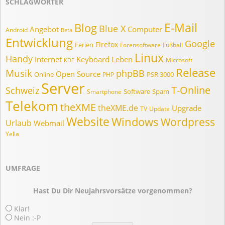
SCHLAGWÖRTER
E-Mail
Blog
Blue X
Angebot
Computer
Android
Beta
Entwicklung
Google
Firefox
Ferien
Forensoftware
Fußball
Linux
Handy
Internet
Keyboard
Leben
Microsoft
KDE
Release
Musik
phpBB
Open Source
Online
PSR 3000
PHP
Server
T-Online
Schweiz
Software
Spam
Smartphone
Telekom
theXME
theXME.de
Upgrade
TV
Update
Website
Windows
Wordpress
Urlaub
Webmail
Yella
UMFRAGE
Hast Du Dir Neujahrsvorsätze vorgenommen?
Klar!
Nein :-P