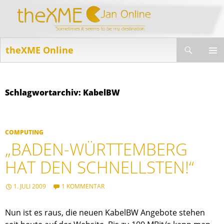
Suchen
theXME Online
ZUM
INHALT
PRIMÄR
SPRINGEN
MENÜ
Schlagwortarchiv: KabelBW
COMPUTING
„BADEN-WÜRTTEMBERG
HAT DEN SCHNELLSTEN!“
1. JULI 2009
1 KOMMENTAR
Nun ist es raus, die neuen KabelBW Angebote stehen