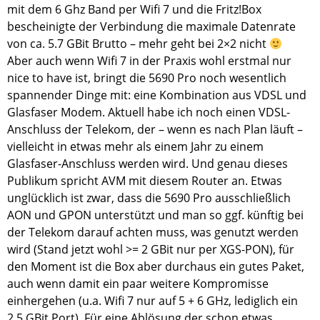
mit dem 6 Ghz Band per Wifi 7 und die Fritz!Box
bescheinigte der Verbindung die maximale Datenrate
von ca. 5.7 GBit Brutto – mehr geht bei 2×2 nicht
Aber auch wenn Wifi 7 in der Praxis wohl erstmal nur
nice to have ist, bringt die 5690 Pro noch wesentlich
spannender Dinge mit: eine Kombination aus VDSL und
Glasfaser Modem. Aktuell habe ich noch einen VDSL-
Anschluss der Telekom, der – wenn es nach Plan läuft –
vielleicht in etwas mehr als einem Jahr zu einem
Glasfaser-Anschluss werden wird. Und genau dieses
Publikum spricht AVM mit diesem Router an. Etwas
unglücklich ist zwar, dass die 5690 Pro ausschließlich
AON und GPON unterstützt und man so ggf. künftig bei
der Telekom darauf achten muss, was genutzt werden
wird (Stand jetzt wohl >= 2 GBit nur per XGS-PON), für
den Moment ist die Box aber durchaus ein gutes Paket,
auch wenn damit ein paar weitere Kompromisse
einhergehen (u.a. Wifi 7 nur auf 5 + 6 GHz, lediglich ein
2.5 GBit Port). Für eine Ablösung der schon etwas