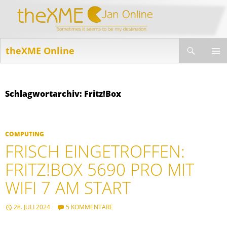
Suchen
theXME Online
ZUM
INHALT
PRIMÄR
SPRINGEN
MENÜ
Schlagwortarchiv: Fritz!Box
COMPUTING
FRISCH EINGETROFFEN:
FRITZ!BOX 5690 PRO MIT
WIFI 7 AM START
28. JULI 2024
5 KOMMENTARE