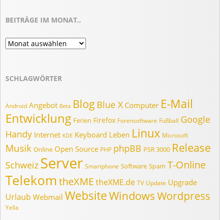
BEITRÄGE IM MONAT..
Beiträge
im
Monat..
SCHLAGWÖRTER
E-Mail
Blog
Blue X
Angebot
Computer
Android
Beta
Entwicklung
Google
Firefox
Ferien
Forensoftware
Fußball
Linux
Handy
Internet
Keyboard
Leben
Microsoft
KDE
Release
Musik
phpBB
Open Source
Online
PSR 3000
PHP
Server
T-Online
Schweiz
Software
Spam
Smartphone
Telekom
theXME
theXME.de
Upgrade
TV
Update
Website
Windows
Wordpress
Urlaub
Webmail
Yella