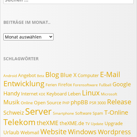
nach:
BEITRÄGE IM MONAT..
Beiträge
im
Monat..
SCHLAGWÖRTER
E-Mail
Blog
Blue X
Angebot
Computer
Android
Beta
Entwicklung
Google
Firefox
Ferien
Forensoftware
Fußball
Linux
Handy
Internet
Keyboard
Leben
Microsoft
KDE
Release
Musik
phpBB
Open Source
Online
PSR 3000
PHP
Server
T-Online
Schweiz
Software
Spam
Smartphone
Telekom
theXME
theXME.de
Upgrade
TV
Update
Website
Windows
Wordpress
Urlaub
Webmail