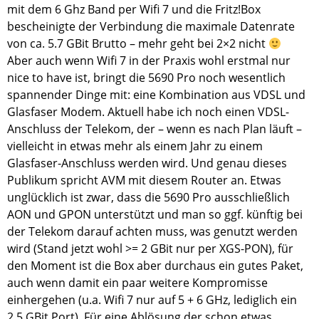
mit dem 6 Ghz Band per Wifi 7 und die Fritz!Box
bescheinigte der Verbindung die maximale Datenrate
von ca. 5.7 GBit Brutto – mehr geht bei 2×2 nicht
Aber auch wenn Wifi 7 in der Praxis wohl erstmal nur
nice to have ist, bringt die 5690 Pro noch wesentlich
spannender Dinge mit: eine Kombination aus VDSL und
Glasfaser Modem. Aktuell habe ich noch einen VDSL-
Anschluss der Telekom, der – wenn es nach Plan läuft –
vielleicht in etwas mehr als einem Jahr zu einem
Glasfaser-Anschluss werden wird. Und genau dieses
Publikum spricht AVM mit diesem Router an. Etwas
unglücklich ist zwar, dass die 5690 Pro ausschließlich
AON und GPON unterstützt und man so ggf. künftig bei
der Telekom darauf achten muss, was genutzt werden
wird (Stand jetzt wohl >= 2 GBit nur per XGS-PON), für
den Moment ist die Box aber durchaus ein gutes Paket,
auch wenn damit ein paar weitere Kompromisse
einhergehen (u.a. Wifi 7 nur auf 5 + 6 GHz, lediglich ein
2.5 GBit Port). Für eine Ablösung der schon etwas