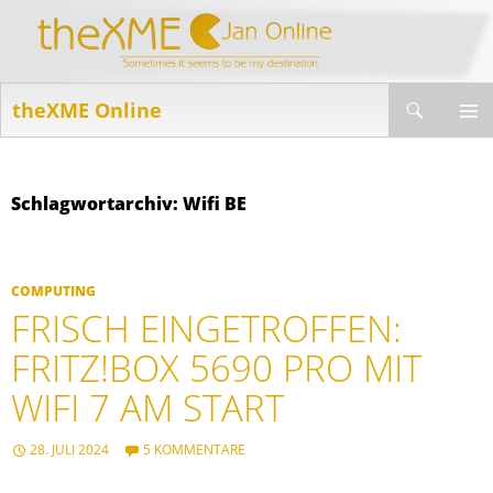
Suchen
theXME Online
ZUM
INHALT
PRIMÄR
SPRINGEN
MENÜ
Schlagwortarchiv: Wifi BE
COMPUTING
FRISCH EINGETROFFEN:
FRITZ!BOX 5690 PRO MIT
WIFI 7 AM START
28. JULI 2024
5 KOMMENTARE