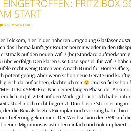
 EINGETROFFEN: FRITZ!BOX 5
 AM START
5 KOMMENTARE
 der Telekom, hier in der näheren Umgebung Glasfaser auszu
uch das Thema künftiger Router bei mir wieder in den Blickp
 erstmals auf den neuen Wifi 7 (be) Standard aufmerksam 
uTube verfolgt. Den klaren Use Case speziell für Wifi 7 hab
aufele recht wenig Daten von A nach B und für Home Office, 
h potent genug. Aber wenn schon neue Geräte und künftig
 gleich darauf achten, dachte ich mir
Und so fiel schon 
 Fritz!Box 5690 Pro. Nach einer langen Phase der Ankün
endlich im Juli 2024 auf den Markt gebracht. Ich habe natürlic
keit aktuell noch recht begrenzt. Durch eine Stornierung i
 der die Box als letztes Exemplar noch vorrätig hatte, bin 
ner Lieferung gekommen. Der Wechsel von der 7590 auf die 
t neuen Migrationsassistenten einfach und unkompliziert – 