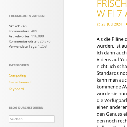
FRISCH
WIFI 7
THEXME.DE IN ZAHLEN
28. JULI 2024
Artikel:
748
Kommentare:
489
Artikelwörter:
116.090
Als die Pläne
Kommentarwörter:
20.876
wurden, ist a
Verwendete Tags:
1.253
ich dann auch
Videos auf Yo
KATEGORIEN
nicht: ich sch
Standards noc
Computing
kann man auch
Gedankenwelt
kommende AVM
Keyboard
wurde sie nun 
die Verfügbar
einen anderen,
BLOG DURCHSTÖBERN
den Genuss ei
Suchen
den noch rech
nach: