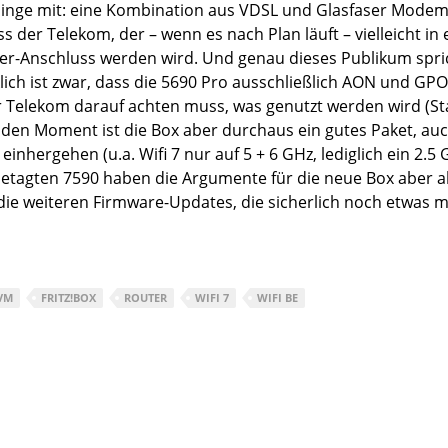
nge mit: eine Kombination aus VDSL und Glasfaser Modem. 
 der Telekom, der – wenn es nach Plan läuft – vielleicht in
er-Anschluss werden wird. Und genau dieses Publikum spri
lich ist zwar, dass die 5690 Pro ausschließlich AON und GP
er Telekom darauf achten muss, was genutzt werden wird (Sta
 den Moment ist die Box aber durchaus ein gutes Paket, au
nhergehen (u.a. Wifi 7 nur auf 5 + 6 GHz, lediglich ein 2.5 
etagten 7590 haben die Argumente für die neue Box aber all
die weiteren Firmware-Updates, die sicherlich noch etwas me
VM
FRITZ!BOX
ROUTER
WIFI 7
WIFI BE