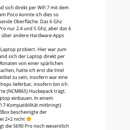
nd sich direkt per Wifi 7 mit dem
 am Poco konnte ich dies so
assende Oberfläche. Das 6 Ghz
 Pro nur 2.4 und 5 Ghz, aber das 6
ch über andere Hardware-Apps
Laptop probiert. Hier war zum
and sich der Laptop direkt per
 Monaten von einer spärlichen
chen, hatte ich erst die Intel
ibel zu sein, insofern war eine
Shops lieferbar, insofern bin ich
rte (NCM865) Huckepack trägt.
Laptop einbauen. In einem
 7-Kompatibilität mitbringt)
z!Box bescheinigte der
ei 2×2 nicht
ngt die 5690 Pro noch wesentlich