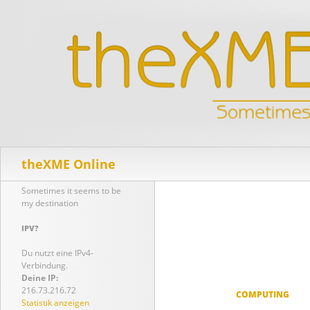
Suchen
theXME Online
Sometimes it seems to be
my destination
IPV?
Du nutzt eine IPv4-
Verbindung.
Deine IP:
216.73.216.72
COMPUTING
Statistik anzeigen