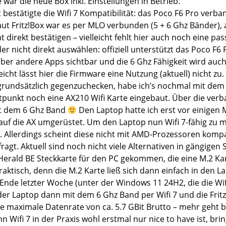
war die neue Box inkl. Einstellungen in Betrieb.
t bestätigte die Wifi 7 Kompatibilität: das Poco F6 Pro verba
aut Fritz!Box war es per MLO verbunden (5 + 6 Ghz Bänder),
ht direkt bestätigen – vielleicht fehlt hier auch noch eine p
der nicht direkt auswählen: offiziell unterstützt das Poco F6
über andere Apps sichtbar und die 6 Ghz Fähigkeit wird au
leicht lässt hier die Firmware eine Nutzung (aktuell) nicht zu.
rundsätzlich gegenzuchecken, habe ich’s nochmal mit dem 
tpunkt noch eine AX210 Wifi Karte eingebaut. Über die verb
mit dem 6 Ghz Band
Den Laptop hatte ich erst vor einigen
auf die AX umgerüstet. Um den Laptop nun Wifi 7-fähig zu ma
. Allerdings scheint diese nicht mit AMD-Prozessoren kompat
fragt. Aktuell sind noch nicht viele Alternativen in gängigen 
Herald BE Steckkarte für den PC gekommen, die eine M.2 Ka
praktisch, denn die M.2 Karte ließ sich dann einfach in den 
Ende letzter Woche (unter der Windows 11 24H2, die die Wifi
der Laptop dann mit dem 6 Ghz Band per Wifi 7 und die Frit
e maximale Datenrate von ca. 5.7 GBit Brutto – mehr geht b
 Wifi 7 in der Praxis wohl erstmal nur nice to have ist, bri