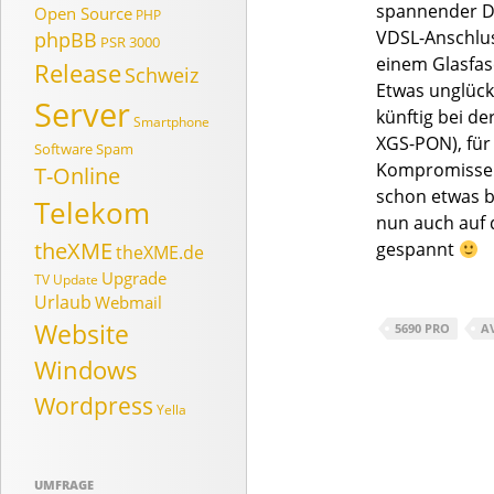
spannender Di
Open Source
PHP
VDSL-Anschluss
phpBB
PSR 3000
einem Glasfas
Release
Schweiz
Etwas unglück
Server
künftig bei d
Smartphone
XGS-PON), für
Software
Spam
Kompromisse ei
T-Online
schon etwas b
Telekom
nun auch auf 
theXME
gespannt
theXME.de
Upgrade
TV
Update
Urlaub
Webmail
Website
5690 PRO
A
Windows
Wordpress
Yella
UMFRAGE