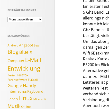
halben Stunde 
Ein erster Tes
BEITRÄGE IM MONAT..
5 Ghz Band. L
allerdings nic
Beiträge
im
konnte ich lei
Monat..
Ghz Band ist 
bestätigt: viel
SCHLAGWÖRTER
Um das aber g
Angebot
Android
Beta
damaligen Zei
Blog
Blue X
Wifi 6E (ax) 
E-Mail
Realtek Karte 
Computer
BE200 im Blick
Entwicklung
Alternative ge
Firefox
Ferien
dann zur MSI 
Forensoftware
Fußball
Letzteres ist 
Google
Handy
weiteren Test 
Internet
Keyboard
KDE
verband sich 
Linux
Leben
Microsoft
Verbindung di
Musik
Aber auch wenn
Online