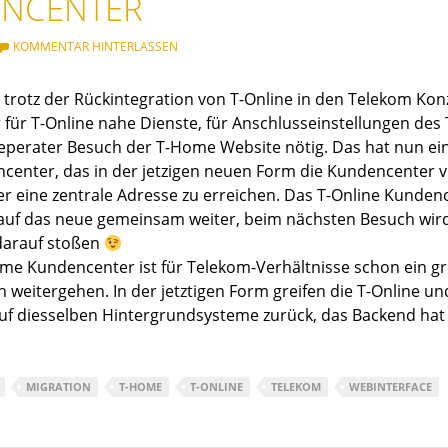
NCENTER
KOMMENTAR HINTERLASSEN
s trotz der Rückintegration von T-Online in den Telekom Kon
für T-Online nahe Dienste, für Anschlusseinstellungen de
eperater Besuch der T-Home Website nötig. Das hat nun ei
center, das in der jetzigen neuen Form die Kundencenter 
über eine zentrale Adresse zu erreichen. Das T-Online Kund
s auf das neue gemeinsam weiter, beim nächsten Besuch wir
darauf stoßen
e Kundencenter ist für Telekom-Verhältnisse schon ein gro
h weitergehen. In der jetztigen Form greifen die T-Online u
f diesselben Hintergrundsysteme zurück, das Backend hat s
MIGRATION
T-HOME
T-ONLINE
TELEKOM
WEBINTERFACE