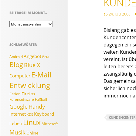
KUNDE
BEITRÄGE IM MONAT..
24. JULI 2008
Beiträge
im
Bislang gab e
Monat..
Kundencenter 
dagegen ein s
SCHLAGWÖRTER
weiten Kunden
Angebot
Android
Beta
vereint, ist 
Blog
Blue X
leiten bereit
E-Mail
zwangsläufig 
Computer
Das gemeinsam
Entwicklung
sicherlich noc
Firefox
Ferien
immer noch au
Forensoftware
Fußball
Google
Handy
Internet
Keyboard
KDE
KUNDENCENTER
Linux
Leben
Microsoft
Musik
Online