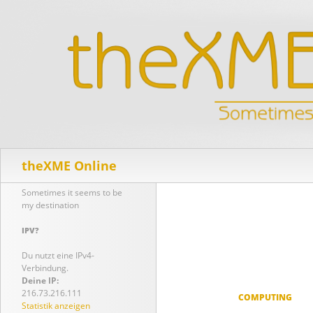
Suchen
theXME Online
Sometimes it seems to be
my destination
IPV?
Du nutzt eine IPv4-
Verbindung.
Deine IP:
216.73.216.111
COMPUTING
Statistik anzeigen