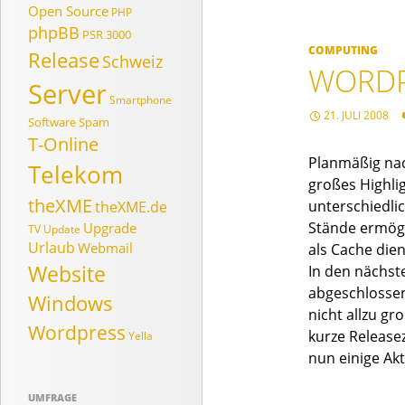
Open Source
PHP
phpBB
PSR 3000
COMPUTING
Release
Schweiz
WORDP
Server
Smartphone
21. JULI 2008
Software
Spam
T-Online
Planmäßig nac
Telekom
großes Highlig
theXME
unterschiedli
theXME.de
Stände ermögl
Upgrade
TV
Update
Urlaub
Webmail
als Cache die
Website
In den nächst
abgeschlossen
Windows
nicht allzu gr
Wordpress
kurze Release
Yella
nun einige Akt
UMFRAGE