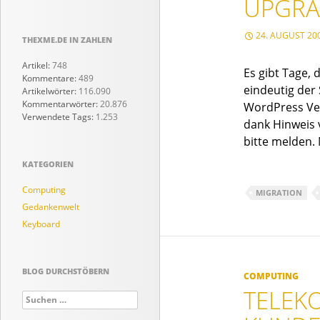
UPGRA
24. AUGUST 20
THEXME.DE IN ZAHLEN
Artikel:
748
Es gibt Tage, 
Kommentare:
489
eindeutig der
Artikelwörter:
116.090
Kommentarwörter:
20.876
WordPress Ver
Verwendete Tags:
1.253
dank Hinweis 
bitte melden.
KATEGORIEN
Computing
MIGRATION
Gedankenwelt
Keyboard
BLOG DURCHSTÖBERN
COMPUTING
TELEK
Suchen
nach: