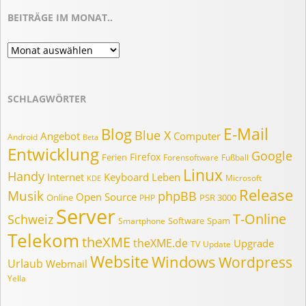
BEITRÄGE IM MONAT..
Beiträge
im
Monat..
SCHLAGWÖRTER
E-Mail
Blog
Blue X
Angebot
Computer
Android
Beta
Entwicklung
Google
Firefox
Ferien
Forensoftware
Fußball
Linux
Handy
Internet
Keyboard
Leben
Microsoft
KDE
Release
Musik
phpBB
Open Source
Online
PSR 3000
PHP
Server
T-Online
Schweiz
Software
Spam
Smartphone
Telekom
theXME
theXME.de
Upgrade
TV
Update
Website
Windows
Wordpress
Urlaub
Webmail
Yella