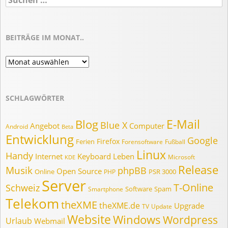
nach:
BEITRÄGE IM MONAT..
Beiträge
im
Monat..
SCHLAGWÖRTER
E-Mail
Blog
Blue X
Angebot
Computer
Android
Beta
Entwicklung
Google
Firefox
Ferien
Forensoftware
Fußball
Linux
Handy
Internet
Keyboard
Leben
Microsoft
KDE
Release
Musik
phpBB
Open Source
Online
PSR 3000
PHP
Server
T-Online
Schweiz
Software
Spam
Smartphone
Telekom
theXME
theXME.de
Upgrade
TV
Update
Website
Windows
Wordpress
Urlaub
Webmail