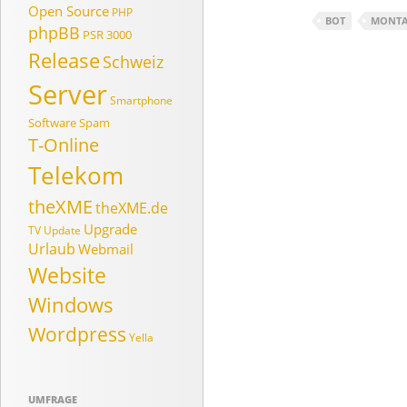
Open Source
PHP
BOT
MONT
phpBB
PSR 3000
Release
Schweiz
Server
Smartphone
Software
Spam
T-Online
Telekom
theXME
theXME.de
Upgrade
TV
Update
Urlaub
Webmail
Website
Windows
Wordpress
Yella
UMFRAGE