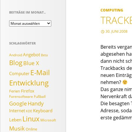
COMPUTING
BEITRÄGE IM MONAT..
TRACK
Beiträge
im
30. JUNI 2008
Monat..
SCHLAGWÖRTER
Bereits vergan
abgesehen hat
Angebot
Android
Beta
dann nicht sc
Blog
Blue X
Trackbacks de
E-Mail
Computer
neuen Einträg
Entwicklung
nehmen?
Das ganze nim
Firefox
Ferien
Nervenkraft d
Forensoftware
Fußball
Google
Handy
Die besagten 
Adresse, sodas
Internet
Keyboard
KDE
Linux
erste gedämm
Leben
Microsoft
Musik
Online