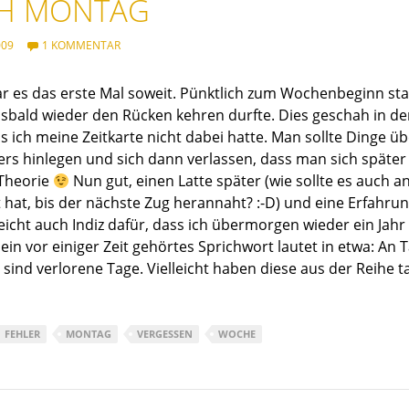
CH MONTAG
009
1 KOMMENTAR
r es das erste Mal soweit. Pünktlich zum Wochenbeginn stan
alsbald wieder den Rücken kehren durfte. Dies geschah in 
s ich meine Zeitkarte nicht dabei hatte. Man sollte Dinge 
rs hinlegen und sich dann verlassen, dass man sich später 
 Theorie
Nun gut, einen Latte später (wie sollte es auch 
 hat, bis der nächste Zug herannaht? :-D) und eine Erfahru
leicht auch Indiz dafür, dass ich übermorgen wieder ein Ja
ein vor einiger Zeit gehörtes Sprichwort lautet in etwa: An
 sind verlorene Tage. Vielleicht haben diese aus der Reihe 
FEHLER
MONTAG
VERGESSEN
WOCHE