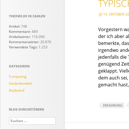
TYPIS
14. OKTOBER 2
THEXME.DE IN ZAHLEN
Artikel:
748
Vorgestern wa
Kommentare:
489
der ich aber 
Artikelwörter:
116.090
Kommentarwörter:
20.876
bemerkte, das
Verwendete Tags:
1.253
irgendwo ande
jedenfalls die
genügend Zeit
KATEGORIEN
geklappt. Viel
Computing
dem auch sei, 
Gedankenwelt
gemacht hast,
Keyboard
ERFAHRUNG
BLOG DURCHSTÖBERN
Suchen
nach: