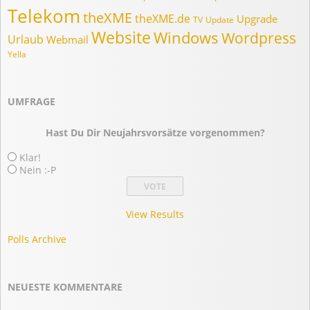
Telekom
theXME
theXME.de
Upgrade
TV
Update
Website
Windows
Wordpress
Urlaub
Webmail
Yella
UMFRAGE
Hast Du Dir Neujahrsvorsätze vorgenommen?
Klar!
Nein :-P
View Results
Polls Archive
NEUESTE KOMMENTARE