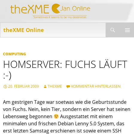
Suchen
theXME Online
ZUM
INHALT
PRIMÄR
SPRINGEN
MENÜ
COMPUTING
HOMSERVER: FUCHS LÄUFT
:-)
20. FEBRUAR 2009
THEXME
KOMMENTAR HINTERLASSEN
Am gestrigen Tage war soetwas wie die Geburtsstunde
von Fuchs. Nein, kein Tier, sondern ein Server hat seinen
Lebensweg begonnen
Ausgestattet mit einem
minimalen und frischen Debian Lenny 5.0 System, das
erst letzten Samstag erschienen ist sowie einem SSH