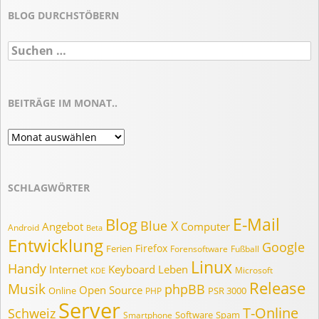
BLOG DURCHSTÖBERN
Suchen
nach:
BEITRÄGE IM MONAT..
Beiträge
im
Monat..
SCHLAGWÖRTER
E-Mail
Blog
Blue X
Angebot
Computer
Android
Beta
Entwicklung
Google
Firefox
Ferien
Forensoftware
Fußball
Linux
Handy
Internet
Keyboard
Leben
Microsoft
KDE
Release
Musik
phpBB
Open Source
Online
PSR 3000
PHP
Server
T-Online
Schweiz
Software
Spam
Smartphone