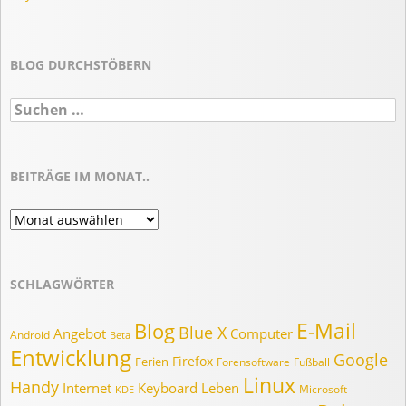
BLOG DURCHSTÖBERN
Suchen
nach:
BEITRÄGE IM MONAT..
Beiträge
im
Monat..
SCHLAGWÖRTER
E-Mail
Blog
Blue X
Angebot
Computer
Android
Beta
Entwicklung
Google
Firefox
Ferien
Forensoftware
Fußball
Linux
Handy
Internet
Keyboard
Leben
Microsoft
KDE