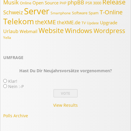
Release
Musik
phpBB
Open Source
Online
PSR 3000
PHP
Server
T-Online
Schweiz
Software
Spam
Smartphone
Telekom
theXME
theXME.de
Upgrade
TV
Update
Website
Windows
Wordpress
Urlaub
Webmail
Yella
UMFRAGE
Hast Du Dir Neujahrsvorsätze vorgenommen?
Klar!
Nein :-P
View Results
Polls Archive