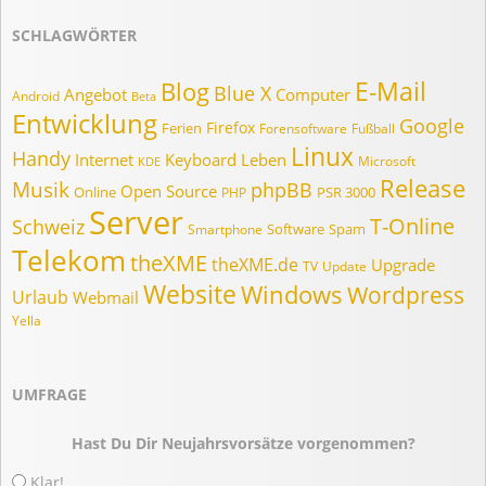
SCHLAGWÖRTER
E-Mail
Blog
Blue X
Angebot
Computer
Android
Beta
Entwicklung
Google
Firefox
Ferien
Forensoftware
Fußball
Linux
Handy
Internet
Keyboard
Leben
Microsoft
KDE
Release
Musik
phpBB
Open Source
Online
PSR 3000
PHP
Server
T-Online
Schweiz
Software
Spam
Smartphone
Telekom
theXME
theXME.de
Upgrade
TV
Update
Website
Windows
Wordpress
Urlaub
Webmail
Yella
UMFRAGE
Hast Du Dir Neujahrsvorsätze vorgenommen?
Klar!