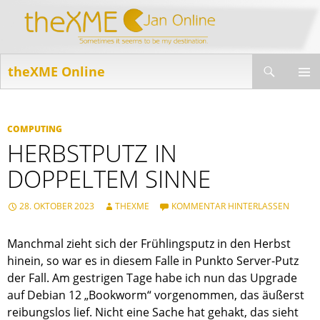
Suchen
theXME Online
ZUM
INHALT
PRIMÄR
SPRINGEN
MENÜ
COMPUTING
HERBSTPUTZ IN
DOPPELTEM SINNE
28. OKTOBER 2023
THEXME
KOMMENTAR HINTERLASSEN
Manchmal zieht sich der Frühlingsputz in den Herbst
hinein, so war es in diesem Falle in Punkto Server-Putz
der Fall. Am gestrigen Tage habe ich nun das Upgrade
auf Debian 12 „Bookworm“ vorgenommen, das äußerst
reibungslos lief. Nicht eine Sache hat gehakt, das sieht