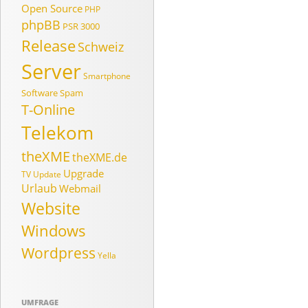
Open Source
PHP
phpBB
PSR 3000
Release
Schweiz
Server
Smartphone
Software
Spam
T-Online
Telekom
theXME
theXME.de
Upgrade
TV
Update
Urlaub
Webmail
Website
Windows
Wordpress
Yella
UMFRAGE