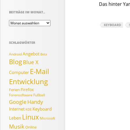
Das hinter Ya
BEITRÄGE IM MONAT..
Beiträge
KEYBOARD
im
Monat..
SCHLAGWÖRTER
Angebot
Android
Beta
Blog
Blue X
E-Mail
Computer
Entwicklung
Firefox
Ferien
Forensoftware
Fußball
Google
Handy
Internet
Keyboard
KDE
Linux
Leben
Microsoft
Musik
Online