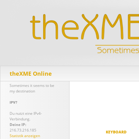
Suchen
theXME Online
Sometimes it seems to be
my destination
IPV?
Du nutzt eine IPv4-
Verbindung.
Deine IP:
216.73.216.185
KEYBOARD
Statistik anzeigen