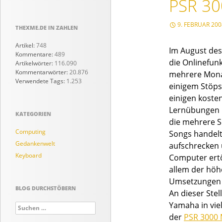
PSR 30
9. FEBRUAR 200
THEXME.DE IN ZAHLEN
Artikel:
748
Im August des
Kommentare:
489
die Onlinefun
Artikelwörter:
116.090
Kommentarwörter:
20.876
mehrere Monat
Verwendete Tags:
1.253
einigem Stöps
einigen kosten
Lernübungen u
KATEGORIEN
die mehrere Se
Computing
Songs handelt 
Gedankenwelt
aufschrecken 
Keyboard
Computer ertö
allem der höh
Umsetzungen 
BLOG DURCHSTÖBERN
An dieser Ste
Yamaha in vie
Suchen
nach:
der
PSR 3000