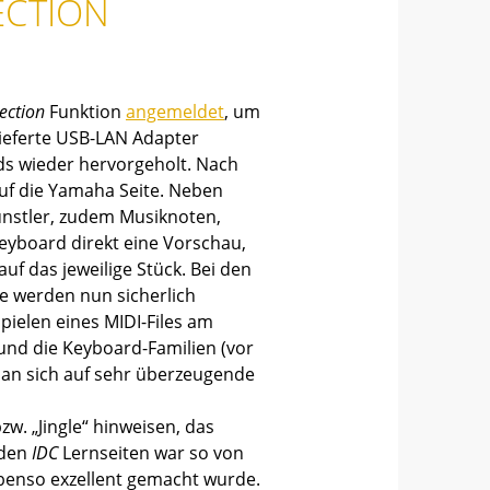
ECTION
ection
Funktion
angemeldet
, um
ieferte USB-LAN Adapter
ds wieder hervorgeholt. Nach
uf die Yamaha Seite. Neben
ünstler, zudem Musiknoten,
eyboard direkt eine Vorschau,
uf das jeweilige Stück. Bei den
le werden nun sicherlich
pielen eines MIDI-Files am
und die Keyboard-Familien (vor
man sich auf sehr überzeugende
w. „Jingle“ hinweisen, das
 den
IDC
Lernseiten war so von
benso exzellent gemacht wurde.