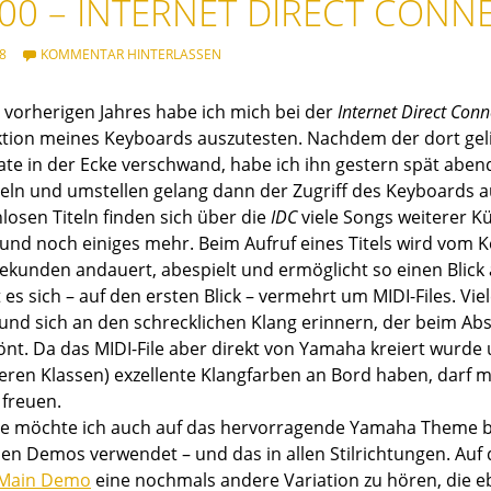
00 – INTERNET DIRECT CONN
8
KOMMENTAR HINTERLASSEN
 vorherigen Jahres habe ich mich bei der
Internet Direct Conn
ktion meines Keyboards auszutesten. Nachdem der dort gel
e in der Ecke verschwand, habe ich ihn gestern spät aben
eln und umstellen gelang dann der Zugriff des Keyboards a
losen Titeln finden sich über die
IDC
viele Songs weiterer K
nd noch einiges mehr. Beim Aufruf eines Titels wird vom K
kunden andauert, abespielt und ermöglicht so einen Blick a
es sich – auf den ersten Blick – vermehrt um MIDI-Files. Vie
und sich an den schrecklichen Klang erinnern, der beim Abs
nt. Da das MIDI-File aber direkt von Yamaha kreiert wurde 
eren Klassen) exzellente Klangfarben an Bord haben, darf 
freuen.
lle möchte ich auch auf das hervorragende Yamaha Theme bz
len Demos verwendet – und das in allen Stilrichtungen. Auf
 Main Demo
eine nochmals andere Variation zu hören, die e