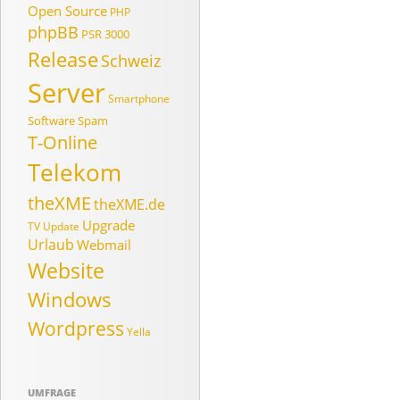
Open Source
PHP
phpBB
PSR 3000
Release
Schweiz
Server
Smartphone
Software
Spam
T-Online
Telekom
theXME
theXME.de
Upgrade
TV
Update
Urlaub
Webmail
Website
Windows
Wordpress
Yella
UMFRAGE