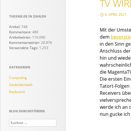
TV WI
4. APRIL 2021
THEXME.DE IN ZAHLEN
Artikel:
748
Mit der Umste
Kommentare:
489
dem
bevorste
Artikelwörter:
116.090
Kommentarwörter:
20.876
in den Sinn g
Verwendete Tags:
1.253
Anschluss der
hin und wiede
wahrscheinlic
KATEGORIEN
die MagentaTV
Computing
Die ersten Ein
Gedankenwelt
Tatort-Folgen
Keyboard
Receivers übe
vielversprech
werde ich an d
BLOG DURCHSTÖBERN
nun gucke ich
Suchen
nach: