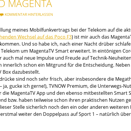
RD MAGENTA
KOMMENTAR HINTERLASSEN
llung meines Mobilfunkvertrags bei der Telekom auf die ak
henden Wechsel auf das Poco F3
) ist mir auch das Magent
ekommen. Und so habe ich, nach einer Nacht drüber schlafen
 Telekom um MagentaTV Smart erweitert. In eintönigen Coro
r auch mal neue Impulse und Freude auf Technik-Neuheiten
h innerlich schon ein Mitgrund für die Entscheidung. Neben 
 Box dazubestellt.
drücke sind noch sehr frisch, aber insbesondere die Megathe
 – ja, gucke ich gerne!), TVNOW Premium, die Unterwegs-Nu
r die MagentaTV App und den ebenso mitbestellten Smart S
end bzw. haben teilweise schon ihren praktischen Nutzen gez
ieser Stelle sicherlich noch den ein oder anderen weiteren
 erstmal weiter den Doppelpass auf Sport 1 – natürlich üb