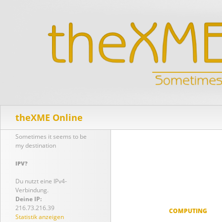
Suchen
theXME Online
Sometimes it seems to be
my destination
IPV?
Du nutzt eine IPv4-
Verbindung.
Deine IP:
216.73.216.39
COMPUTING
Statistik anzeigen