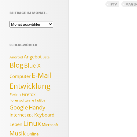
IPTV
MAGEN
BEITRÄGE IM MONAT..
Beiträge
im
Monat..
SCHLAGWÖRTER
Angebot
Android
Beta
Blog
Blue X
E-Mail
Computer
Entwicklung
Firefox
Ferien
Forensoftware
Fußball
Google
Handy
Internet
Keyboard
KDE
Linux
Leben
Microsoft
Musik
Online