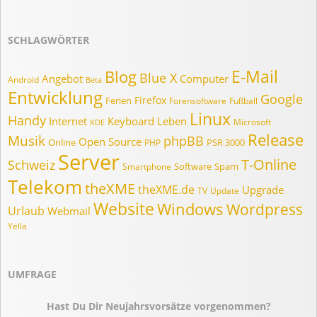
Monat..
SCHLAGWÖRTER
E-Mail
Blog
Blue X
Angebot
Computer
Android
Beta
Entwicklung
Google
Firefox
Ferien
Forensoftware
Fußball
Linux
Handy
Internet
Keyboard
Leben
Microsoft
KDE
Release
Musik
phpBB
Open Source
Online
PSR 3000
PHP
Server
T-Online
Schweiz
Software
Spam
Smartphone
Telekom
theXME
theXME.de
Upgrade
TV
Update
Website
Windows
Wordpress
Urlaub
Webmail
Yella
UMFRAGE
Hast Du Dir Neujahrsvorsätze vorgenommen?