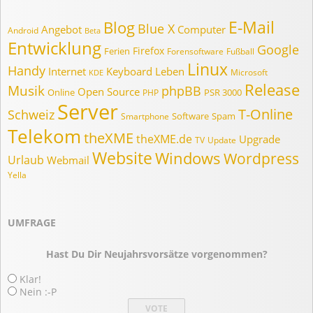
E-Mail
Blog
Blue X
Angebot
Computer
Android
Beta
Entwicklung
Google
Firefox
Ferien
Forensoftware
Fußball
Linux
Handy
Internet
Keyboard
Leben
Microsoft
KDE
Release
Musik
phpBB
Open Source
Online
PSR 3000
PHP
Server
T-Online
Schweiz
Software
Spam
Smartphone
Telekom
theXME
theXME.de
Upgrade
TV
Update
Website
Windows
Wordpress
Urlaub
Webmail
Yella
UMFRAGE
Hast Du Dir Neujahrsvorsätze vorgenommen?
Klar!
Nein :-P