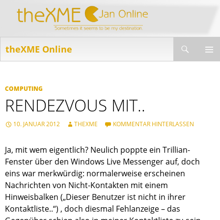
Suchen
theXME Online
ZUM
INHALT
PRIMÄR
SPRINGEN
MENÜ
COMPUTING
RENDEZVOUS MIT..
10. JANUAR 2012
THEXME
KOMMENTAR HINTERLASSEN
Ja, mit wem eigentlich? Neulich poppte ein Trillian-
Fenster über den Windows Live Messenger auf, doch
eins war merkwürdig: normalerweise erscheinen
Nachrichten von Nicht-Kontakten mit einem
Hinweisbalken („Dieser Benutzer ist nicht in ihrer
Kontaktliste..“) , doch diesmal Fehlanzeige – das