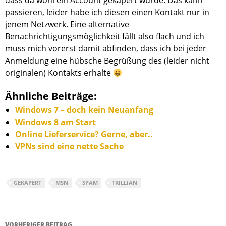
dass da wohl ein Account gekapert wurde. Das kann
passieren, leider habe ich diesen einen Kontakt nur in
jenem Netzwerk. Eine alternative
Benachrichtigungsmöglichkeit fällt also flach und ich
muss mich vorerst damit abfinden, dass ich bei jeder
Anmeldung eine hübsche Begrüßung des (leider nicht
originalen) Kontakts erhalte
Ähnliche Beiträge:
Windows 7 – doch kein Neuanfang
Windows 8 am Start
Online Lieferservice? Gerne, aber..
VPNs sind eine nette Sache
GEKAPERT
MSN
SPAM
TRILLIAN
Beitragsnavigation
VORHERIGER BEITRAG