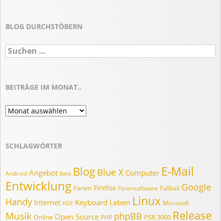
BLOG DURCHSTÖBERN
Suchen
nach:
BEITRÄGE IM MONAT..
Beiträge
im
Monat..
SCHLAGWÖRTER
E-Mail
Blog
Blue X
Angebot
Computer
Android
Beta
Entwicklung
Google
Firefox
Ferien
Forensoftware
Fußball
Linux
Handy
Internet
Keyboard
Leben
Microsoft
KDE
Release
Musik
phpBB
Open Source
Online
PSR 3000
PHP