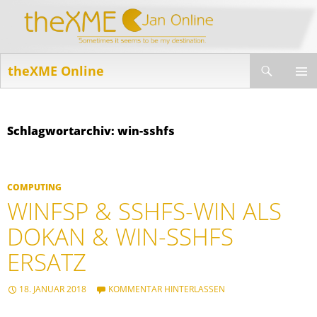
Suchen
theXME Online
ZUM
INHALT
PRIMÄR
SPRINGEN
MENÜ
Schlagwortarchiv: win-sshfs
COMPUTING
WINFSP & SSHFS-WIN ALS
DOKAN & WIN-SSHFS
ERSATZ
18. JANUAR 2018
KOMMENTAR HINTERLASSEN