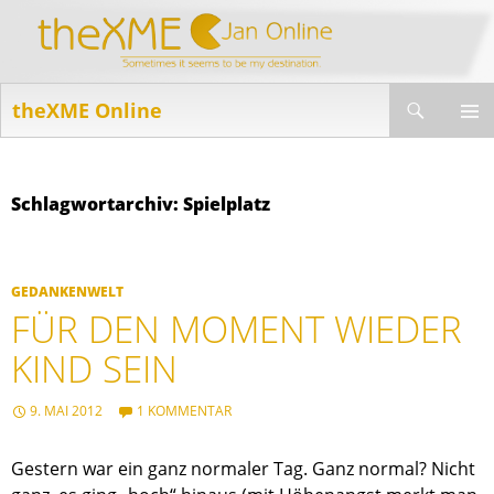
Suchen
theXME Online
ZUM
INHALT
PRIMÄR
SPRINGEN
MENÜ
Schlagwortarchiv: Spielplatz
GEDANKENWELT
FÜR DEN MOMENT WIEDER
KIND SEIN
9. MAI 2012
1 KOMMENTAR
Gestern war ein ganz normaler Tag. Ganz normal? Nicht