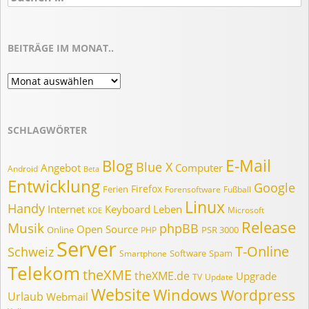
nach:
BEITRÄGE IM MONAT..
Beiträge
im
Monat..
SCHLAGWÖRTER
E-Mail
Blog
Blue X
Angebot
Computer
Android
Beta
Entwicklung
Google
Firefox
Ferien
Forensoftware
Fußball
Linux
Handy
Internet
Keyboard
Leben
Microsoft
KDE
Release
Musik
phpBB
Open Source
Online
PSR 3000
PHP
Server
T-Online
Schweiz
Software
Spam
Smartphone
Telekom
theXME
theXME.de
Upgrade
TV
Update
Website
Windows
Wordpress
Urlaub
Webmail