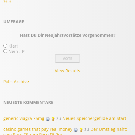
Yella
UMFRAGE
Hast Du Dir Neujahrsvorsätze vorgenommen?
Klar!
Nein :-P
View Results
Polls Archive
NEUESTE KOMMENTARE
generic viagra 75mg
zu
Neues Speichergefilde am Start
casino games that pay real money
zu
Der Umstieg naht:
vom Poco F3 zum Poco F6 Pro