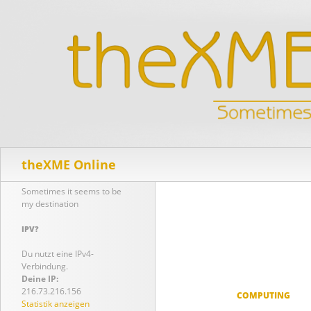
Suchen
theXME Online
Sometimes it seems to be
my destination
IPV?
Du nutzt eine IPv4-
Verbindung.
Deine IP:
216.73.216.156
COMPUTING
Statistik anzeigen