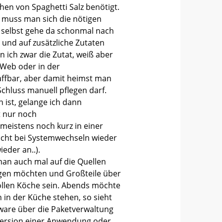
hen von Spaghetti Salz benötigt.
 muss man sich die nötigen
h selbst gehe da schonmal nach
 und auf zusätzliche Zutaten
 ich zwar die Zutat, weiß aber
m Web oder in der
affbar, aber damit heimst man
hluss manuell pflegen darf.
 ist, gelange ich dann
t nur noch
meistens noch kurz in einer
nicht bei Systemwechseln wieder
eder an..).
an auch mal auf die Quellen
egen möchten und Großteile über
ollen Köche sein. Abends möchte
 in der Küche stehen, so sieht
tware über die Paketverwaltung
 Version einer Anwendung oder