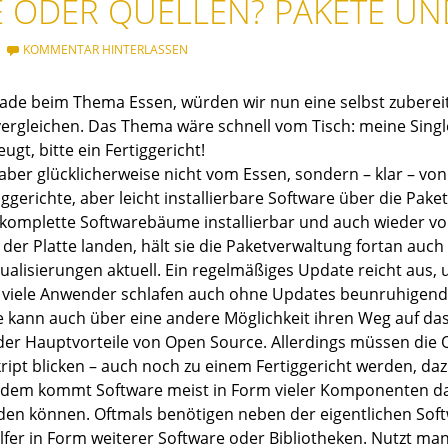
E ODER QUELLEN? PAKETE UN
KOMMENTAR HINTERLASSEN
ade beim Thema Essen, würden wir nun eine selbst zuberei
 vergleichen. Das Thema wäre schnell vom Tisch: meine Sin
ugt, bitte ein Fertiggericht!
ber glücklicherweise nicht vom Essen, sondern – klar – von
ggerichte, aber leicht installierbare Software über die Pak
 komplette Softwarebäume installierbar und auch wieder vo
der Platte landen, hält sie die Paketverwaltung fortan auch
tualisierungen aktuell. Ein regelmäßiges Update reicht aus
 viele Anwender schlafen auch ohne Updates beunruhigend 
 kann auch über eine andere Möglichkeit ihren Weg auf das
 der Hauptvorteile von Open Source. Allerdings müssen die 
kript blicken – auch noch zu einem Fertiggericht werden, da
dem kommt Software meist in Form vieler Komponenten dah
rden können. Oftmals benötigen neben der eigentlichen S
lfer in Form weiterer Software oder Bibliotheken. Nutzt man