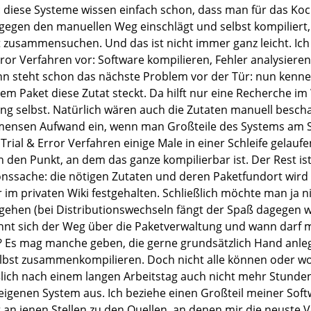
: diese Systeme wissen einfach schon, dass man für das Koc
gen den manuellen Weg einschlägt und selbst kompiliert,
t zusammensuchen. Und das ist nicht immer ganz leicht. Ic
ror Verfahren vor: Software kompilieren, Fehler analysieren
nn steht schon das nächste Problem vor der Tür: nun kennen
hem Paket diese Zutat steckt. Da hilft nur eine Recherche i
ng selbst. Natürlich wären auch die Zutaten manuell besch
mensen Aufwand ein, wenn man Großteile des Systems am Sc
ial & Error Verfahren einige Male in einer Schleife gelaufen
 den Punkt, an dem das ganze kompilierbar ist. Der Rest is
ssache: die nötigen Zutaten und deren Paketfundort wird 
r im privaten Wiki festgehalten. Schließlich möchte man ja 
 gehen (bei Distributionswechseln fängt der Spaß dagegen wi
nt sich der Weg über die Paketverwaltung und wann darf m
? Es mag manche geben, die gerne grundsätzlich Hand anl
elbst zusammenkompilieren. Doch nicht alle können oder w
ßlich nach einem langen Arbeitstag auch nicht mehr Stunden
eigenen System aus. Ich beziehe einen Großteil meiner Sof
r an jenen Stellen zu den Quellen, an denen mir die neuste