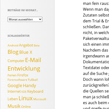
man fein raus
Wenn man dage
BEITRÄGE IM MONAT..
Zutaten selbs
Beiträge
dem Trial & Er
im
schließen. Da
Monat..
nicht, in welc
SCHLAGWÖRTER
Paketverwaltu
sich einen im
Angebot
Android
Beta
Nachdem das Tr
Blog
Blue X
irgendwann an
E-Mail
Computer
Dokumentation
Entwicklung
Textdatei ode
auf die Suche
Firefox
Ferien
Doch wann loh
Forensoftware
Fußball
Google
Handy
zurückgreifen
die Quellen s
Internet
Keyboard
KDE
Linux
man ja schlie
Leben
Microsoft
es auch beim 
Musik
Online
und greife nu