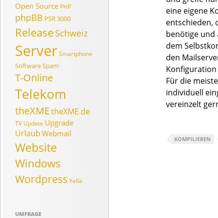
Open Source
PHP
eine eigene K
phpBB
PSR 3000
entschieden, 
Release
Schweiz
benötige und 
dem Selbstkom
Server
Smartphone
den Mailserve
Software
Spam
Konfiguration
T-Online
Für die meist
Telekom
individuell ei
vereinzelt ger
theXME
theXME.de
Upgrade
TV
Update
Urlaub
Webmail
KOMPILIEREN
Website
Windows
Wordpress
Yella
UMFRAGE