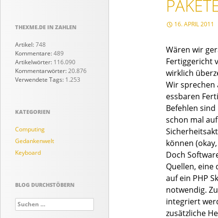
PAKET
16. APRIL 2011
THEXME.DE IN ZAHLEN
Artikel:
748
Wären wir ger
Kommentare:
489
Fertiggericht
Artikelwörter:
116.090
Kommentarwörter:
20.876
wirklich überze
Verwendete Tags:
1.253
Wir sprechen a
essbaren Ferti
Befehlen sind
KATEGORIEN
schon mal auf 
Computing
Sicherheitsak
Gedankenwelt
können (okay,
Keyboard
Doch Software
Quellen, eine
auf ein PHP S
BLOG DURCHSTÖBERN
notwendig. Zu
integriert we
Suchen
nach:
zusätzliche He