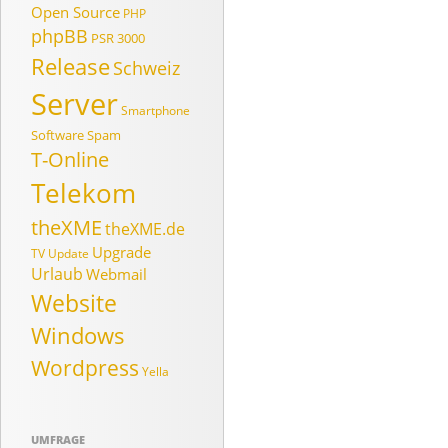
Open Source
PHP
phpBB
PSR 3000
Release
Schweiz
Server
Smartphone
Software
Spam
T-Online
Telekom
theXME
theXME.de
Upgrade
TV
Update
Urlaub
Webmail
Website
Windows
Wordpress
Yella
UMFRAGE