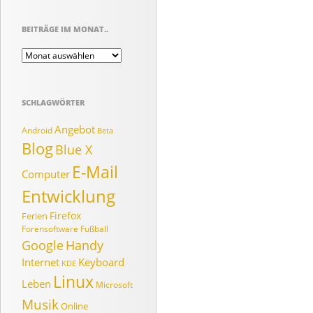
BEITRÄGE IM MONAT..
Beiträge
im
Monat..
SCHLAGWÖRTER
Angebot
Android
Beta
Blog
Blue X
E-Mail
Computer
Entwicklung
Firefox
Ferien
Forensoftware
Fußball
Google
Handy
Internet
Keyboard
KDE
Linux
Leben
Microsoft
Musik
Online