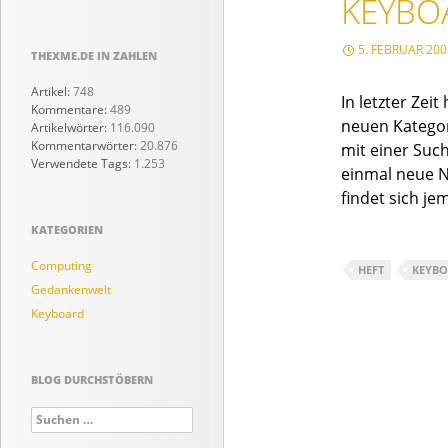
KEYBO
5. FEBRUAR 200
THEXME.DE IN ZAHLEN
Artikel:
748
In letzter Zei
Kommentare:
489
neuen Kategor
Artikelwörter:
116.090
Kommentarwörter:
20.876
mit einer Such
Verwendete Tags:
1.253
einmal neue N
findet sich je
KATEGORIEN
Computing
HEFT
KEYB
Gedankenwelt
Keyboard
BLOG DURCHSTÖBERN
Suchen
nach: