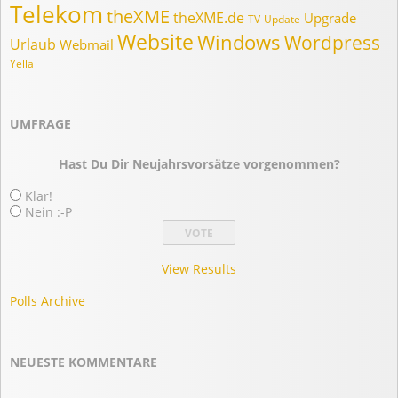
Telekom
theXME
theXME.de
Upgrade
TV
Update
Website
Windows
Wordpress
Urlaub
Webmail
Yella
UMFRAGE
Hast Du Dir Neujahrsvorsätze vorgenommen?
Klar!
Nein :-P
View Results
Polls Archive
NEUESTE KOMMENTARE