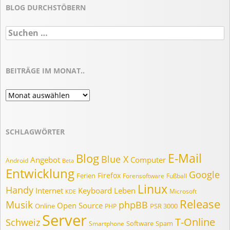
BLOG DURCHSTÖBERN
Suchen
nach:
BEITRÄGE IM MONAT..
Beiträge
im
Monat..
SCHLAGWÖRTER
E-Mail
Blog
Blue X
Angebot
Computer
Android
Beta
Entwicklung
Google
Firefox
Ferien
Forensoftware
Fußball
Linux
Handy
Internet
Keyboard
Leben
Microsoft
KDE
Release
Musik
phpBB
Open Source
Online
PSR 3000
PHP
Server
T-Online
Schweiz
Software
Spam
Smartphone