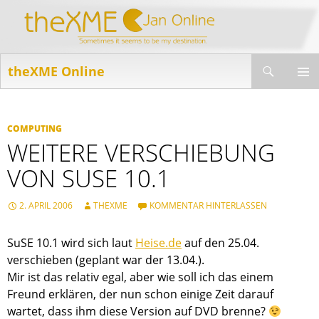
Suchen
theXME Online
ZUM
INHALT
PRIMÄR
SPRINGEN
MENÜ
COMPUTING
WEITERE VERSCHIEBUNG
VON SUSE 10.1
2. APRIL 2006
THEXME
KOMMENTAR HINTERLASSEN
SuSE 10.1 wird sich laut
Heise.de
auf den 25.04.
verschieben (geplant war der 13.04.).
Mir ist das relativ egal, aber wie soll ich das einem
Freund erklären, der nun schon einige Zeit darauf
wartet, dass ihm diese Version auf DVD brenne?