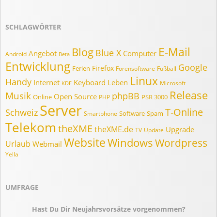
Monat..
SCHLAGWÖRTER
E-Mail
Blog
Blue X
Angebot
Computer
Android
Beta
Entwicklung
Google
Firefox
Ferien
Forensoftware
Fußball
Linux
Handy
Internet
Keyboard
Leben
Microsoft
KDE
Release
Musik
phpBB
Open Source
Online
PSR 3000
PHP
Server
T-Online
Schweiz
Software
Spam
Smartphone
Telekom
theXME
theXME.de
Upgrade
TV
Update
Website
Windows
Wordpress
Urlaub
Webmail
Yella
UMFRAGE
Hast Du Dir Neujahrsvorsätze vorgenommen?