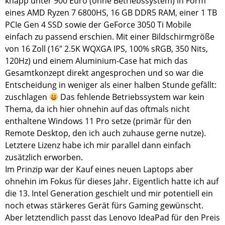
knapp unter 900 Euro (ohne Betriebssystem) in Form
eines AMD Ryzen 7 6800HS, 16 GB DDR5 RAM, einer 1 TB
PCIe Gen 4 SSD sowie der GeForce 3050 Ti Mobile
einfach zu passend erschien. Mit einer Bildschirmgröße
von 16 Zoll (16″ 2.5K WQXGA IPS, 100% sRGB, 350 Nits,
120Hz) und einem Aluminium-Case hat mich das
Gesamtkonzept direkt angesprochen und so war die
Entscheidung in weniger als einer halben Stunde gefällt:
zuschlagen
Das fehlende Betriebssystem war kein
Thema, da ich hier ohnehin auf das oftmals nicht
enthaltene Windows 11 Pro setze (primär für den
Remote Desktop, den ich auch zuhause gerne nutze).
Letztere Lizenz habe ich mir parallel dann einfach
zusätzlich erworben.
Im Prinzip war der Kauf eines neuen Laptops aber
ohnehin im Fokus für dieses Jahr. Eigentlich hatte ich auf
die 13. Intel Generation geschielt und mir potentiell ein
noch etwas stärkeres Gerät fürs Gaming gewünscht.
Aber letztendlich passt das Lenovo IdeaPad für den Preis