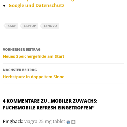
Google und Datenschutz
KAUF
LAPTOP
LENOVO
Beitragsnavigation
VORHERIGER BEITRAG
Neues Speichergefilde am Start
NÄCHSTER BEITRAG
Herbstputz in doppeltem Sinne
4 KOMMENTARE ZU „MOBILER ZUWACHS:
FUCHSMOBILE REFRESH EINGETROFFEN“
Pingback:
viagra 25 mg tablet