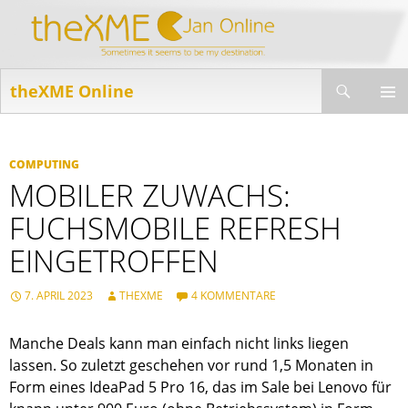
Suchen
theXME Online
ZUM
INHALT
PRIMÄR
SPRINGEN
MENÜ
COMPUTING
MOBILER ZUWACHS:
FUCHSMOBILE REFRESH
EINGETROFFEN
7. APRIL 2023
THEXME
4 KOMMENTARE
Manche Deals kann man einfach nicht links liegen
lassen. So zuletzt geschehen vor rund 1,5 Monaten in
Form eines IdeaPad 5 Pro 16, das im Sale bei Lenovo für